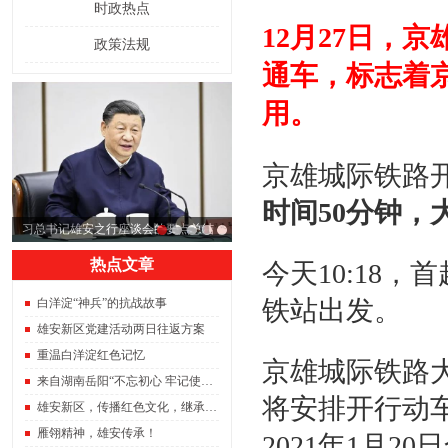
时政热点
12月27日，
政策法规
通车，标志着
用。
京雄城际铁路
时间50分钟，
习总书记雄安之行座谈会的要点总结，
雄安建设将进入快车道
热点文章
今天10:18，
铁站出发。
白洋淀“神兵”的抗战故事
雄安新区党建活动两日往返方案
重温白洋淀红色记忆
京雄城际铁路
来自湖南岳阳“不忘初心 牢记使命”主题教育雄安调研团
将安排开行动车
雄安新区，传播红色文化，继承红色精神。
雁翎精神，雄安传承！
2021年1月