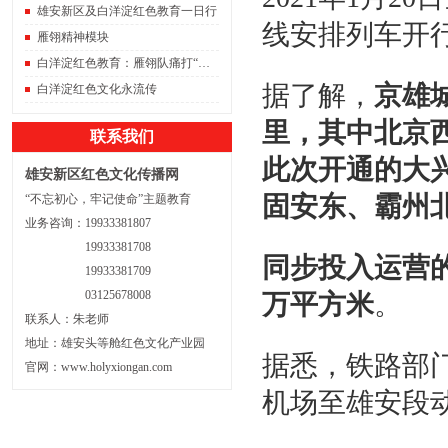
雄安新区及白洋淀红色教育一日行
线安排列车开
雁翎精神模块
白洋淀红色教育：雁翎队痛打“保运船”
据了解，
京雄
白洋淀红色文化永流传
里，其中北京西
联系我们
此次开通的大
雄安新区红色文化传播网
固安东、霸州
“不忘初心，牢记使命”主题教育
业务咨询：19933381807
19933381708
同步投入运营的
19933381709
03125678008
万平方米
。
联系人：朱老师
地址：雄安头等舱红色文化产业园
据悉，铁路部门
官网：
www.holyxiongan.com
机场至雄安段